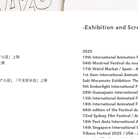
-Exhibition and Scr
2025
​19th International Animation 
アの夜」上映
54th Montreal Festival du n
上映
17th Weird Market / Spain - A
1st Siam International Animat
Saki Muramoto Exhibition: The
リアの夜」「干支新年会」上映
5th Emberlight International 
28th Guanajuato International 
13th International Animated Fi
18th International Animated F
48th edition of the Festival d
72nd Sydney Film Festival / A
18th Fest Anča International A
14th Singapore International 
Tribeca Festival 2025 / USA - 