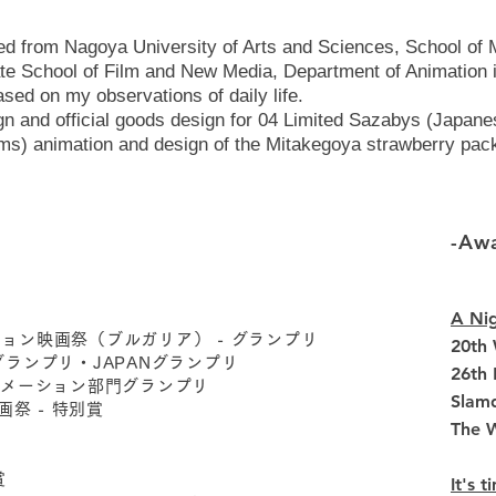
ed from Nagoya University of Arts and Sciences, School of 
ate School of Film and New Media, Department of Animation i
ased on my observations of daily life.
gn and official goods design for 04 Limited Sazabys (Japan
ams) animation and design of the Mitakegoya strawberry pac
-Aw
A Nig
ョン映画祭（ブルガリア） - グランプリ
20th 
ASIAグランプリ・JAPANグランプリ
26th
ニメーション部門グランプリ
Slamd
祭 - 特別賞
​The 
賞
It's 