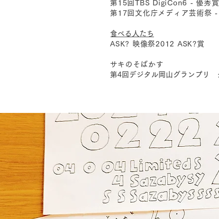
第15回TBS DigiCon6 - 優秀賞・
第17回文化庁メディア芸術祭 
​食べる人たち
ASK? 映像祭2012 ASK?賞
​サキのそばかす
第4回デジタル岡山グランプリ 