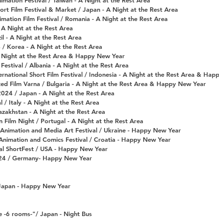
imation Festival / Taiwan - A Night at the Rest Area
ort Film Festival & Market / Japan - A Night at the Rest Area
imation Film Festival / Romania - A Night at the Rest Area
 A Night at the Rest Area
l - A Night at the Rest Area
 / Korea - A Night at the Rest Area
 Night at the Rest Area & Happy New Year
 Festival / Albania - A Night at the Rest Area
ernational Short Film Festival / Indonesia - A Night at the Rest Area & Ha
ed Film Varna / Bulgaria - A Night at the Rest Area & Happy New Year
024 / Japan - A Night at the Rest Area
 / Italy - A Night at the Rest Area
azakhstan - A Night at the Rest Area
 Film Night / Portugal - A Night at the Rest Area
nimation and Media Art Festival / Ukraine - Happy New Year
 Animation and Comics Festival / Croatia - Happy New Year
nal ShortFest / USA - Happy New Year
4 / Germany- Happy New Year
/ Japan - Happy New Year
 -6 rooms-"/ Japan - Night Bus