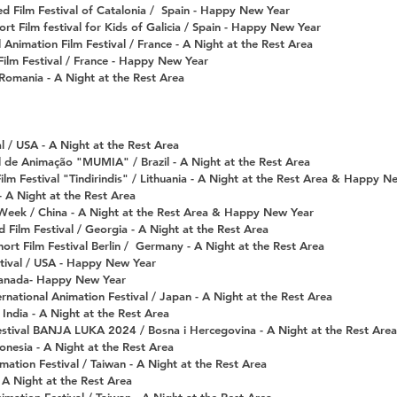
ed Film Festival of Catalonia /
Spain
- Happy New Year
rt Film festival for Kids of Galicia / Spain
- Happy New Year
l Animation Film Festival / France - A Night at the Rest Area
ilm Festival / France - Happy New Year
Romania - A Night at the Rest Area
l / USA - A Night at the Rest Area
 de Animação "MUMIA" / Brazil - A Night at the Rest Area
ilm Festival "Tindirindis" / Lithuania - A Night at the Rest Area & Happy N
 - A Night at the Rest Area
n Week / China - A Night at the Rest Area & Happy New Year
 Film Festival / Georgia - A Night at the Rest Area
ort Film Festival Berlin / Germany - A Night at the Rest Area
stival / USA - Happy New Year
nada- Happy New Year
rnational Animation Festival / Japan - A Night at the Rest Area
 India - A Night at the Rest Area
Festival BANJA LUKA 2024 / Bosna i Hercegovina - A Night at the Rest Area
nesia - A Night at the Rest Area
mation Festival / Taiwan - A Night at the Rest Area
 A Night at the Rest Area