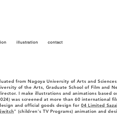
ion
illustration
contact
duated from Nagoya University of Arts and Sciences
versity of the Arts, Graduate School of Film and 
director. I make illustrations and animations based o
024) was screened at more than 60 international fil
design and official goods design for
04 Limited Saz
Switch
" (children's TV Programs) animation and des