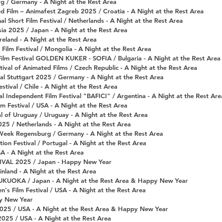
g / Germany - A Night at the Rest Area
d Film – Animafest Zagreb 2025 / Croatia - A Night at the Rest Area
al Short Film Festival / Netherlands - A Night at the Rest Area
sia 2025 / Japan - A Night at the Rest Area
reland - A Night at the Rest Area
Film Festival / Mongolia - A Night at the Rest Area
n Film Festival GOLDEN KUKER - SOFIA / Bulgaria - A Night at the Rest Ar
stival of Animated Films / Czech Republic -
A Night at the Rest Area
ival Stuttgart 2025 /
Germany -
A Night at the Rest Area
stival / Chile - A Night at the Rest Area
al Independent Film Festival "BAFICI" / Argentina - A Night at the Rest Are
lm Festival /
USA - A Night at the Rest Area
al of Uruguay / Uruguay - A Night at the Rest Area
25 / Netherlands -
A Night at the Rest Area
m Week Regensburg / Germany - A Night at the Rest Area
n Festival / Portugal - A Night at the Rest Area
A - A Night at the Rest Area
AL 2025 / Japan - Happy New Year
Finland
- A Night at the Rest Area
FUKUOKA / Japan - A Night at the Rest Area & Happy New Year
n's Film Festival /
USA - A Night at the Rest Area
y New Year
2025 / USA - A Night at the Rest Area & Happy New Year
2025 / USA - A Night at the Rest Area