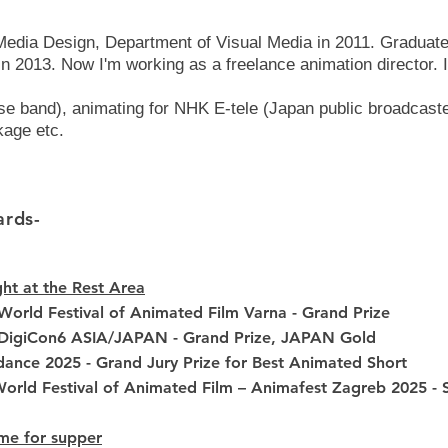
Media Design, Department of Visual Media in 2011. Graduat
n 2013. Now I'm working as a freelance animation director.
ese band), animating for NHK E-tele (Japan public broadcast
kage etc.
ards-
ht at the Rest Area
World Festival of Animated Film Varna - Grand Prize
 DigiCon6 ASIA/JAPAN - Grand Prize, JAPAN Gold
ance 2025 - Grand Jury Prize for Best Animated Short
World Festival of Animated Film – Animafest Zagreb 2025 -
time for supper