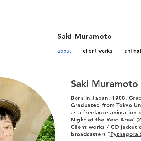
Saki Muramoto
about
client works
animat
Saki Muramoto
Born in Japan, 1988. Gra
Graduated from Tokyo Uni
as a freelance animation 
Night at the Rest Area”(2
Client works / CD jacket 
broadcaster) "
Pythagora 