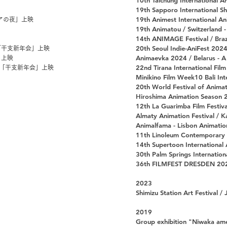
10th Taichung International An
19th Sapporo International Sh
19th Animest International An
リアの夜」上映
19th Animatou / Switzerland -
14th ANIMAGE Festival / Brazi
20th Seoul Indie-AniFest 2024
「干支新年会」上映
Animaevka 2024 / Belarus - A
」上映
22nd Tirana International Film
 「干支新年会」上映
Minikino Film Week10 Bali Int
20th World Festival of Animat
Hiroshima Animation Season 2
12th La Guarimba Film Festival
Almaty Animation Festival / K
Animalfama - Lisbon Animation
11th Linoleum Contemporary A
14th Supertoon International
30th Palm Springs Internatio
36th FILMFEST DRESDEN 202
2023
Shimizu Station Art Festival 
2019
Group exhibition "Niwaka ame