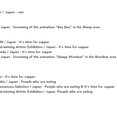
"/ Japan - rain
Japan - Screening of the animation “Baa Baa” in the Sheep area
 Japan - It's time for supper
winning Artists Exhibition / Japan - It's time for supper
a / Japan - It's time for supper
 Japan - Screening of the animation “Sleepy Wombat” in the Wombat area
 It's time for supper
itio / Japan - People who are eating
Yamamura Selection / Japan - People who are eating & It's time for supper
-winning Artists Exhibition / Japan -People who are eating