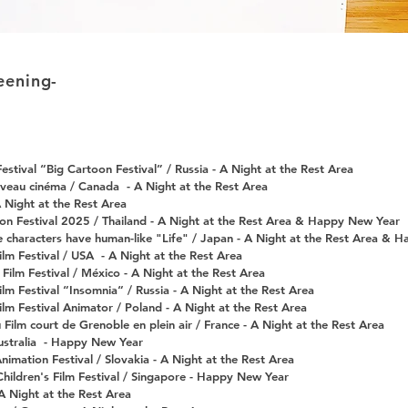
eening-
Festival “Big Cartoon Festival” / Russia - A Night at the Rest Area
ouveau cinéma / Canada
- A Night at the Rest Area
 Night at the Rest Area
ion Festival 2025 / Thailand - A Night at the Rest Area & Happy New Year
 characters have human-like "Life"
/ Japan - A Night at the Rest Area & 
Film Festival / USA
- A Night at the Rest Area
Film Festival / México - A Night at the Rest Area
lm Festival “Insomnia“ / Russia - A Night at the Rest Area
ilm Festival Animator / Poland - A Night at the Rest Area
u Film court de Grenoble en plein air / France - A Night at the Rest Area
ustralia
- Happy New Year
nimation Festival / Slovakia - A Night at the Rest Area
Children's Film Festival / Singapore - Happy New Year
A Night at the Rest Area