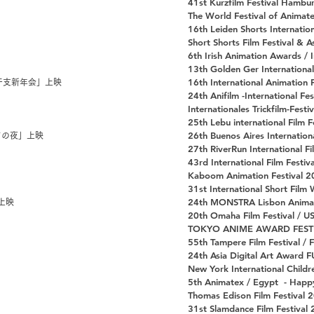
41st Kurzfilm Festival Hambur
The World Festival of Animate
16th Leiden Shorts Internation
Short Shorts Film Festival & A
6th Irish Animation Awards / I
13th Golden Ger International 
​16th International Animatio
干支新年会」上映
24th Anifilm -International Fe
Internationales Trickfilm-Fest
25th Lebu international Film Fe
26th Buenos Aires Internation
アの夜」上映
27th RiverRun International Fi
43rd International Film Festiv
Kaboom Animation Festival 20
31st International Short Fil
24th MONSTRA Lisbon Animatio
上映
20th Omaha Film Festival /
US
TOKYO ANIME AWARD FESTIV
​55th Tampere Film Festival / 
24th Asia Digital Art Award 
New York International Childre
5th Animatex / Egypt
- Happ
Thomas Edison Film Festival 
31st Slamdance Film Festival 