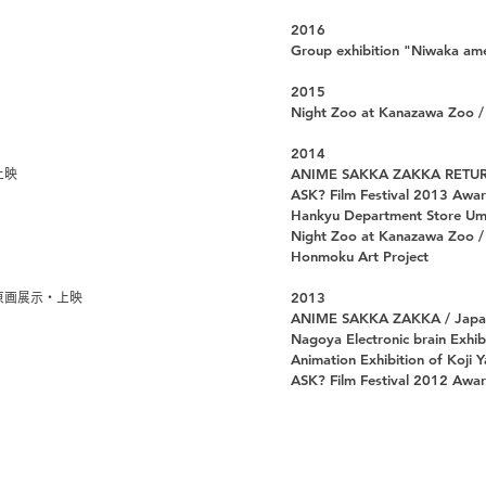
2016
Group exhibition "Niwaka ame
2015
Night Zoo at Kanazawa Zoo / 
2014
ANIME SAKKA ZAKKA RETURN /
上映
ASK? Film Festival 2013 Award-
Hankyu Department Store Umed
Night Zoo at Kanazawa Zoo /
Honmoku Art Project
2013
原画展示・上映
ANIME SAKKA ZAKKA / Japan -
Nagoya Electronic brain Exhib
Animation Exhibition of Koji 
ASK? Film Festival 2012 Award