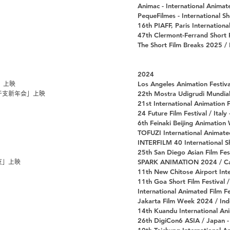
Animac - International Animat
PequeFilmes - International Sho
16th PIAFF, Paris Internationa
47th Clermont-Ferrand Short F
The Short Film Breaks 2025 / 
2024
Los Angeles Animation Festiva
」上映
22th Mostra Udigrudi Mundial
干支新年会」上映
21st International Animation F
24 Future Film Festival / Italy
​6th Feinaki Beijing Animatio
TOFUZI International Animated
INTERFILM 40 International Sh
25th San Diego Asian Film Fe
SPARK ANIMATION 2024 / Ca
夜」上映
11th New Chitose Airport Inte
11th Goa Short Film Festival /
International Animated Film 
Jakarta Film Week 2024 / Indo
14th Kuandu International Ani
26th DigiCon6 ASIA / Japan -