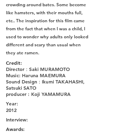
crowding around bates. Some become
like hamsters, with their mouths full,
etc.. The inspiration for this film came
from the fact that when I was a child, I
used to wonder why adults only looked
different and scary than usual when
they ate ramen.
Credit:
Director：Saki MURAMOTO
Music: Haruna MAEMURA
Sound Design：Ikumi TAKAHASHI,
Satsuki SATO
producer : Koji YAMAMURA
Year:
2012
Interview:
Awards: