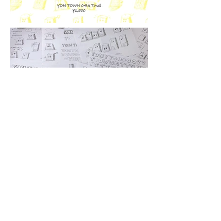
04 Limited Sazabys YON TOWN 04th
Anniversary /
2022.08.08
告知画像、公式グッズのイラストを描きまし
た。
04 Limited Sazabys
https://www.04limitedsazabys.com/
<< back