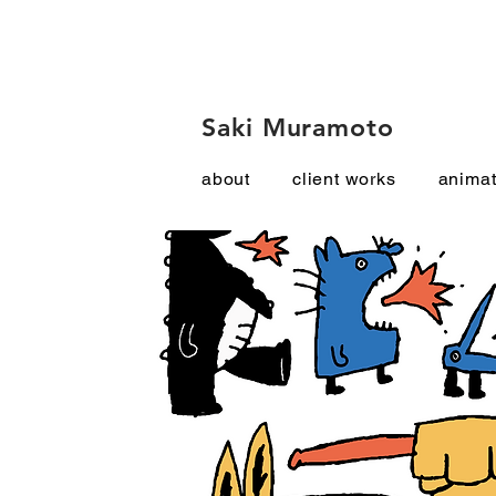
Saki Muramoto
about
client works
animat