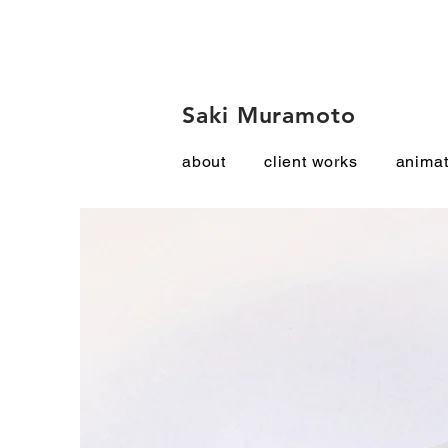
Saki Muramoto
about
client works
animat