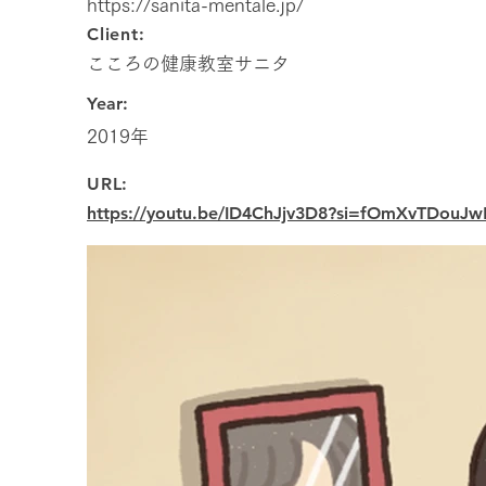
https://sanita-mentale.jp/
Client:
こころの健康教室サニタ
Year:
2019年
URL:
https://youtu.be/ID4ChJjv3D8?si=fOmXvTDouJw