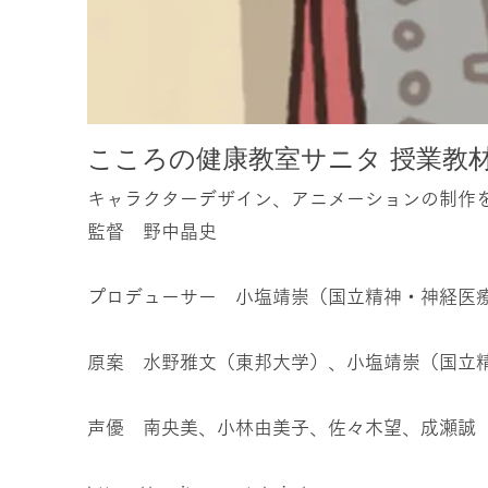
こころの健康教室サニタ 授業教
キャラクターデザイン、アニメーションの制作
監督 野中晶史
プロデューサー 小塩靖崇（国立精神・神経医
原案 水野雅文（東邦大学）、小塩靖崇（国立
声優 南央美、小林由美子、佐々木望、​成瀬誠