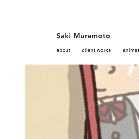
Saki Muramoto
about
client works
animat