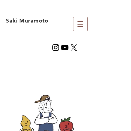
Saki Muramoto