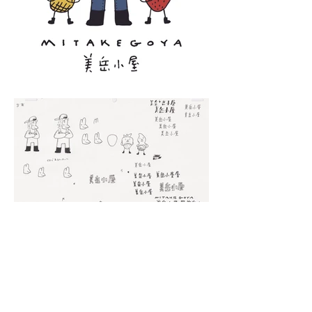
美岳小屋 ロゴ
/ 2020
ロゴを描きました。
美岳小屋
https://mitakegoya.theshop.jp/